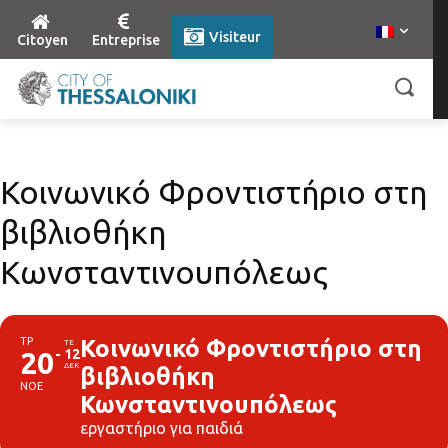
Visiteur
Citoyen
Entreprise
Κοινωνικό Φροντιστήριο στη
βιβλιοθήκη
Κωνσταντινουπόλεως
ΤΡ
Κοινωνικό Φροντιστήριο στη
ΤΕ
20
12
ΔΕΚ
βιβλιοθήκη
ΝΟΕ
Κωνσταντινουπόλεως
εργαστήριο για παιδιά