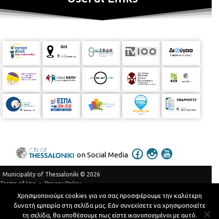
on Social Media
Municipality of Thessaloniki © 2026
Privacy Policy
Terms of Use
Χρησιμοποιούμε cookies για να σας προσφέρουμε την καλύτερη
Telephone Catalog
δυνατή εμπειρία στη σελίδα μας. Εάν συνεχίσετε να χρησιμοποιείτε
Developed by
MyCompany Projects
τη σελίδα, θα υποθέσουμε πως είστε ικανοποιημένοι με αυτό.