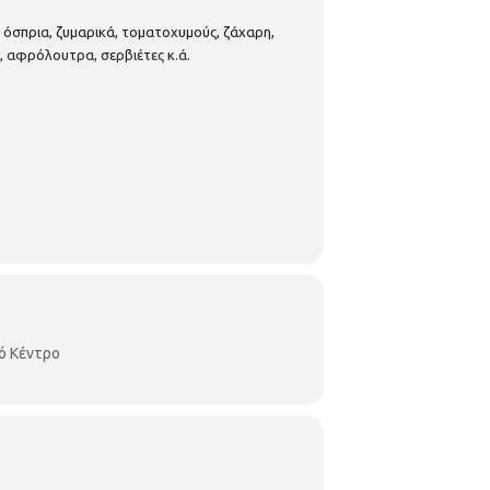
όσπρια, ζυμαρικά, τοματοχυμούς, ζάχαρη,
, αφρόλουτρα, σερβιέτες κ.ά.
ό Κέντρο