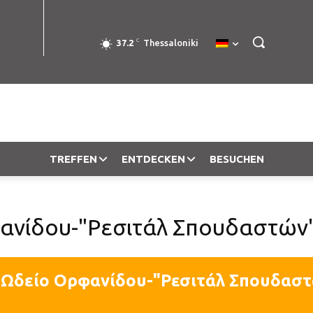
C
37.2
Thessaloniki
TREFFEN
ENTDECKEN
BESUCHEN
ανίδου-"Ρεσιτάλ Σπουδαστών
 Ωδείο Ορφανίδου-"Ρεσιτάλ Σπουδασ