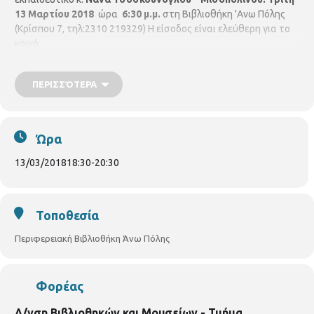
13 Μαρτίου 2018
ώρα
6:30 μ.μ.
στη Βιβλιοθήκη 'Ανω Πόλης
(Κρίσπου 7, τηλ:2310 219329) Η είσοδος είναι ελεύθερη για το
κοινό.
ΠΕΡΙΣΣΌΤΕΡΑ
Ώρα
13/03/2018
18:30
-
20:30
Τοποθεσία
Περιφερειακή Βιβλιοθήκη Άνω Πόλης
Φορέας
Δ/νση Βιβλιοθηκών και Μουσείων - Τμήμα