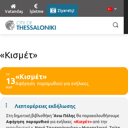
Ziyaretçi
Vatandaş
İşletme
«Κισμέτ»
ΤΡ
«Κισμέτ»
13
Αφήγηση παραμυθιού για ενήλικες
ΜΑΡ
Λεπτομέρειες εκδήλωσης
Στη δημοτική βιβλιοθήκη
'Ανω Πόλης
θα παρακολουθήσουμε
Αφήγηση παραμυθιού
για ενήλικες
«Κισμέτ»
από την
εκπαιδευτικό κ.
Νανά Τσοσκούνογλου – Μισοπολινού.
Τρίτη