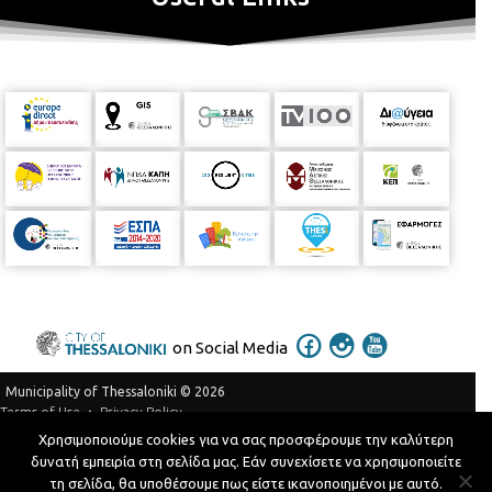
on Social Media
Municipality of Thessaloniki © 2026
Privacy Policy
Terms of Use
Χρησιμοποιούμε cookies για να σας προσφέρουμε την καλύτερη
Telephone Catalog
δυνατή εμπειρία στη σελίδα μας. Εάν συνεχίσετε να χρησιμοποιείτε
Developed by
MyCompany Projects
τη σελίδα, θα υποθέσουμε πως είστε ικανοποιημένοι με αυτό.