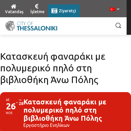
Ziyaretçi
Vatandaş
İşletme
Κατασκευή φαναράκι με
πολυμερικό πηλό στη
βιβλιοθήκη Άνω Πόλης
ΔΕ
Κατασκευή φαναράκι με
ΤΕ
26
28
πολυμερικό πηλό στη
ΝΟΕ
βιβλιοθήκη Άνω Πόλης
Εργαστήριο Ενηλίκων