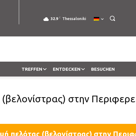
C
32.9
Thessaloniki
TREFFEN
ENTDECKEN
BESUCHEN
(βελονίστρας) στην Περιφερε
υή πελότας (βελονίστρας) στην Περιφ