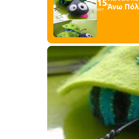
15
Άνω Πόλ
ΟΚΤ