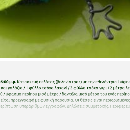
:00 μ.μ.
Κατασκευή πελότας (βελονίστρας) με την εθελόντρια Luigina P
και γαλάζια / 1 φύλλο τσόχα λαχανί / 2 φύλλα τσόχα γκρι / 2 μέτρα λεπ
σού / ύφασμα περίπου μισό μέτρο / δαντέλα μισό μέτρο του ενός περί
είται προεγγραφή με φυσική παρουσία. Οι θέσεις είναι περιορισμένε
 περίπτωση υπεράριθμων εγγραφών.
Δηλώσεις συμμετοχής, Περιφερεια