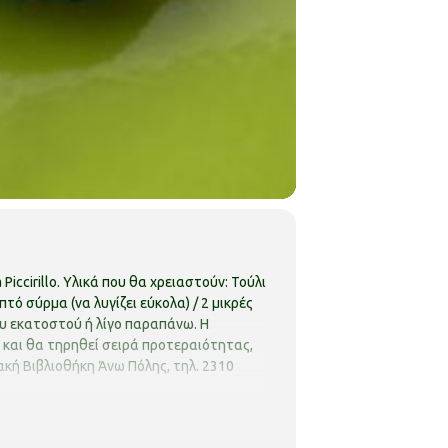
iccirillo.
Υλικά που θα χρειαστούν: Τούλι
τό σύρμα (να λυγίζει εύκολα) / 2 μικρές
που εκατοστού ή λίγο παραπάνω.
Η
ς και θα τηρηθεί σειρά προτεραιότητας,
κή Βιβλιοθήκη Άνω Πόλης, τηλ. 2310