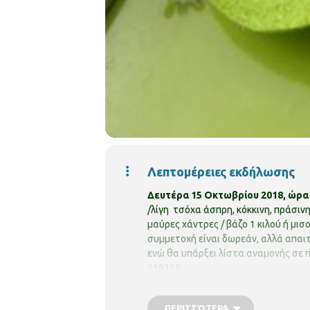
Λεπτομέρειες εκδήλωσης
Δευτέρα 15 Οκτωβρίου 2018, ώρα 6
/λίγη τσόχα άσπρη, κόκκινη, πράσινη 
μαύρες χάντρες / βάζο 1 κιλού ή μι
συμμετοχή είναι δωρεάν, αλλά απαιτ
ενώ θα υπάρξει λίστα αναμονής σε
219329.
ΠΕΡΙΣΣΌΤΕΡΑ