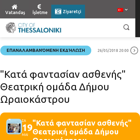
Ziyaretçi
Vatandaş
İşletme
ΕΠΑΝΑΛΑΜΒΑΝΌΜΕΝΗ ΕΚΔΉΛΩΣΗ
26/05/2018 20:00
"Κατά φαντασίαν ασθενής"
Θεατρική ομάδα Δήμου
Ωραιοκάστρου
ΣΑ
"Κατά φαντασίαν ασθενής"
19
Θεατρική ομάδα Δήμου
ΜΑΙ