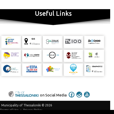
τροπάριο της Κασσιανής (απόσπασμα ) - Α.Ξένος: Δέδυκε μεν
σελάνα ( Έδυσε η πούλια ) - Μίκης Θεοδωράκης: Ξάστερος
Useful Links
πόνος - Γ.Σ.Μπαχ :από τα ¨¨ Κατά Ματθαίον Πάθη ¨¨ Wie wohl
mein Herz in Tränen schwimmt - F.Schubert - Die junge Nonne ( η
νεαρή καλόγρια ) - Jules Massenet - Meditation από την
Όπερα Thais ( solo violin ) - R.Wagner - Allmächtige Jungfrau (
παντοδύναμη Παρθένος ) από την Όπερα Tahnhäuser - Franz
Schubert :Ave Maria απόσπασμα - G.Fauré : En priére ( σόλο βιολί
κ πιάνο ) - Γ.Σκλάβος :Κύριε τα κρίματα μου ξαίρω .....από την
Όπερα "Κασσιανή " - F.Schubert:Gretchens Bitte ( η παράκληση
της Γρέτχεν ) - - Δημήτρης Μητρόπουλος / Κασσιανη -
Γ.Καζάζογλου:Το τροπάριο της Κασσιανής (απόσπασμα )
ΣΥΝΤΕΛΕΣΤΕΣ
:
- Μάγδα Μαυρογιάννη:
Ηθοποιός/Μουσικός/
Σκηνοθέτης
- Σοφία Κυανίδου:
υψίφωνος
- Παναγιώτης
Τζιώτης:
βιολί
- Δημήτρης Γιάκας:
πιάνο
Βιογραφικά
on Social Media
Μάγδα Μαυρογιάννη
Ηθοποιός – Μουσικός – Σκηνοθέτης
Η
Μάγδα Μαυρογιάννη γεννήθηκε στην Αθήνα, σπούδασε
Municipality of Thessaloniki © 2026
μουσική και θέατρο στο Εθνικό Ωδείο,Ecole Normale και
Privacy Policy
Terms of Use
Conservatoire d’Art Dramatique στο Παρίσι. Παρακολούθησε