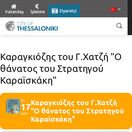
Ziyaretçi
Vatandaş
İşletme
Καραγκιόζης του Γ.Χατζή "Ο
θάνατος του Στρατηγού
Καραϊσκάκη"
ΣΑ
Καραγκιόζης του Γ.Χατζή
17
"Ο θάνατος του Στρατηγού
ΜΑΡ
Καραϊσκάκη"