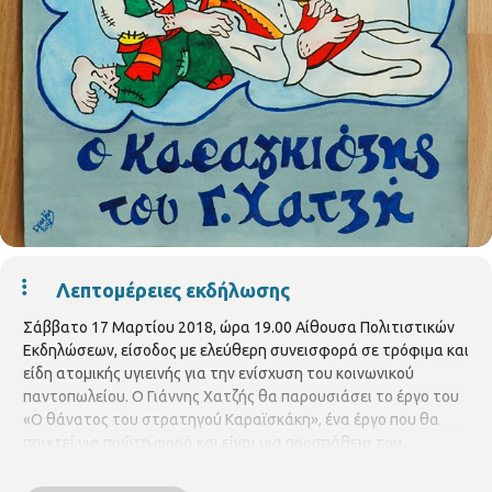
Λεπτομέρειες εκδήλωσης
Σάββατο 17 Μαρτίου 2018, ώρα 19.00 Αίθουσα Πολιτιστικών
Εκδηλώσεων, είσοδος με ελεύθερη συνεισφορά σε τρόφιμα και
είδη ατομικής υγιεινής για την ενίσχυση του κοινωνικού
παντοπωλείου. Ο Γιάννης Χατζής θα παρουσιάσει το έργο του
«Ο θάνατος του στρατηγού Καραϊσκάκη», ένα έργο που θα
παιχτεί για πρώτη φορά και είναι μια προσπάθεια του
καλλιτέχνη να αποδώσει πιστά τα γεγονότα και τα πρόσωπα
εκείνων των τραγικών για τον ελληνισμό ημερών, στον μπερντέ