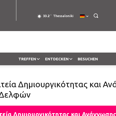
C
33.2
Thessaloniki
TREFFEN
ENTDECKEN
BESUCHEN
τεία Δημιουργικότητας και Α
η Δελφών
τεία Δημιουργικότητας και Ανάγνωσης