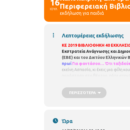
16
Περιφερειακή Βιβλι
ΙΟΥΛ
εκδήλωση για παιδιά
Λεπτομέρειες εκδήλωσης
ΚΕ 2019 ΒΙΒΛΙΟΘΗΚΗ 40 ΕΚΚΛΗΣΙ
Εκστρατεία Ανάγνωσης και Δημιου
(ΕΒΕ) και του Δικτύου Ελληνικών 
πρωί
Για φαντάσου… Ότι ταξιδεύε
εκείνη Ασπασία, κι έχεις μια φίλη κ
παράσταση στο θέατρο, πάτε στην Εκ
μούτρα στις δραστηριότητες. Με τ
ΠΕΡΙΣΣΌΤΕΡΑ
Ώρα