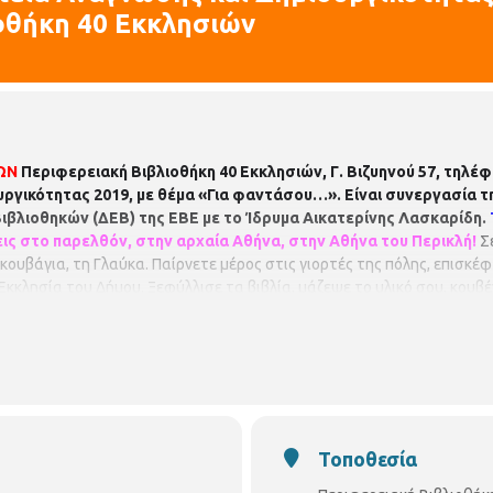
οθήκη 40 Εκκλησιών
ΩΝ
Περιφερειακή Βιβλιοθήκη 40 Εκκλησιών, Γ. Βιζυηνού 57, τηλ
ργικότητας 2019, με θέμα «Για φαντάσου…». Είναι συνεργασία τ
Βιβλιοθηκών (ΔΕΒ) της ΕΒΕ με το Ίδρυμα Αικατερίνης Λασκαρίδη.
ις στο παρελθόν, στην αρχαία Αθήνα, στην Αθήνα του Περικλή!
Σε
ουκουβάγια, τη Γλαύκα. Παίρνετε μέρος στις γιορτές της πόλης, επισκέ
κλησία του Δήμου. Ξεφύλλισε τα βιβλία, μάζεψε το υλικό σου, κουβέν
η νηπιαγωγό
Έλλη Πολυμενέα.
Για παιδιά 6 - 10 ετών. Με προεγγραφ
Τοποθεσία