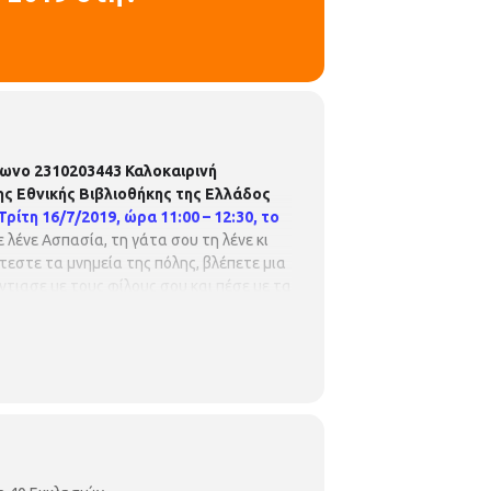
έφωνο 2310203443
Καλοκαιρινή
ης Εθνικής Βιβλιοθήκης της Ελλάδος
Τρίτη 16/7/2019, ώρα 11:00 – 12:30, το
 λένε Ασπασία, τη γάτα σου τη λένε κι
φτεστε τα μνημεία της πόλης, βλέπετε μια
τιασε με τους φίλους σου και πέσε με τα
ή.