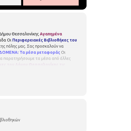
 Δήμου Θεσσαλονίκης
Αγαπημένα
λάδα Οι
Περιφερειακές Βιβλιοθήκες του
της πόλης μας. Σας προσκαλούν να
ΟΜΕΝΑ: Τα μέσα μεταφοράς
Οι
 να παρατηρήσουμε τα μέσα από άλλες
κες του Δήμου Θεσσαλονίκης τις
:00
Περιφερειακή Βιβλιοθήκη Χαριλάου
59 2310 919039
18:30 – 20:00
Παιδική
δρίας «Ιωάννη Διαμαντή» Αμοργού 29
φερειακή Βιβλιοθήκη Σταθμού
2310 203443 Η συμμετοχή
είναι δωρεάν,
α τηρηθεί απόλυτη σειρά προτεραιότητας,
οντες να ενημερώνουν σε περίπτωση
ιβλιοθηκών