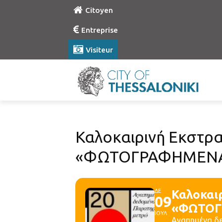
Citoyen
Entreprise
Visiteur
Καλοκαιρινή Εκστρα
«ΦΩΤΟΓΡΑΦΗΜΕΝΑ»
ΔΕ
Καλοκαι
09
«ΦΩΤΟΓ
ΙΟΥΛ
Αγαπημένα δε