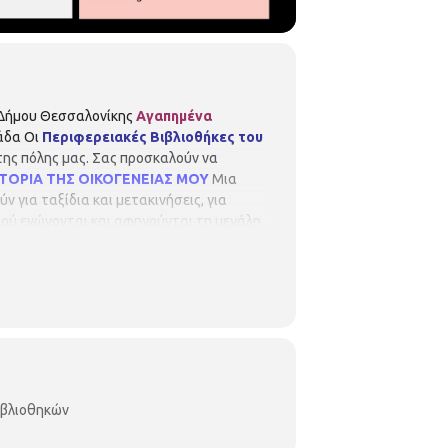
 Δήμου Θεσσαλονίκης
Αγαπημένα
άδα Οι
Περιφερειακές Βιβλιοθήκες του
της πόλης μας. Σας προσκαλούν να
ΤΟΡΙΑ ΤΗΣ ΟΙΚΟΓΕΝΕΙΑΣ ΜΟΥ
Μια
 για ταξίδια και μετακινήσεις, για
διού ενώνονται και αφηγούνται τη μεγάλη
μου Θεσσαλονίκης τις ακόλουθες ώρες:
κη Δελφών Ορεστιάδος 3 2310 324090 Η
είναι περιορισμένες και θα τηρηθεί
αρακαλούνται όλοι οι συμμετέχοντες να
ιβλιοθηκών