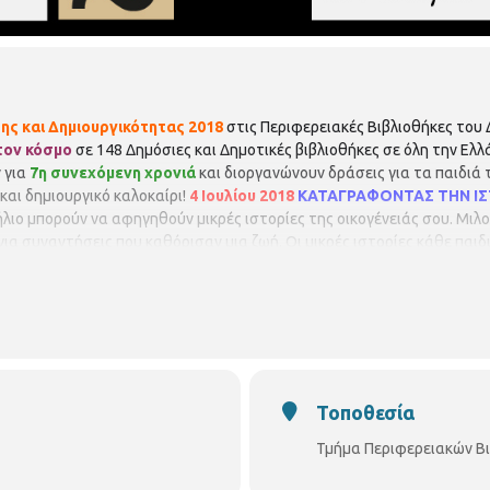
ς και Δημιουργικότητας 2018
στις Περιφερειακές Βιβλιοθήκες του
τον κόσμο
σε 148 Δημόσιες και Δημοτικές βιβλιοθήκες σε όλη την Ελλ
 για
7η συνεχόμενη χρονιά
και διοργανώνουν δράσεις για τα παιδιά 
και δημιουργικό καλοκαίρι!
4 Ιουλίου 2018
ΚΑΤΑΓΡΑΦΟΝΤΑΣ ΤΗΝ ΙΣ
ιο μπορούν να αφηγηθούν μικρές ιστορίες της οικογένειάς σου. Μιλούν
για συναντήσεις που καθόρισαν μια ζωή. Οι μικρές ιστορίες κάθε παι
ση θα πραγματοποιηθεί στις Περιφερειακές Βιβλιοθήκες του Δή
αλλιθέας Αρχαιοτήτων 13 2310 616076
11:00 – 12:30
Παιδική Βιβλιοθή
αιτείται προεγγραφή
(τηλεφωνική ή με την παρουσία σας). Οι θέσεις 
 θα υπάρξει λίστα αναμονής σε περίπτωση υπεράριθμων εγγραφών. Π
ης.
Τοποθεσία
Τμήμα Περιφερειακών Β