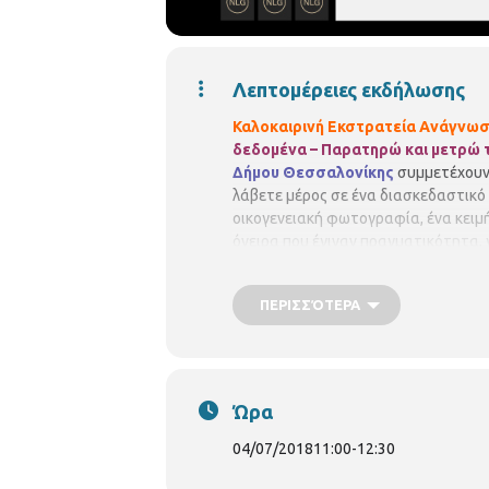
Λεπτομέρειες εκδήλωσης
Καλοκαιρινή Εκστρατεία Ανάγνωση
δεδομένα – Παρατηρώ και μετρώ 
Δήμου Θεσσαλονίκης
συμμετέχουν
λάβετε μέρος σε ένα διασκεδαστικό 
οικογενειακή φωτογραφία, ένα κειμήλ
όνειρα που έγιναν πραγματικότητα, 
Ιστορία.
Για παιδιά 8-14 ετών
Η δρά
11:00 – 12:30
Παιδική Βιβλιοθήκη Κ
ΠΕΡΙΣΣΌΤΕΡΑ
συμμετοχή
είναι δωρεάν, αλλά απ
απόλυτη σειρά προτεραιότητας, ενώ
ενημερώνουν σε περίπτωση ακύρωσ
Ώρα
04/07/2018
11:00
-
12:30