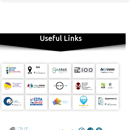
καταξιωμένους συγγραφείς, επιστήμονες, εκπαιδευτικούς,
εμψυχωτές και καλλιτέχνες. Απευθύνονται σε παιδιά ηλικίας 4
έως 14 ετών, τα οποία θα ανακαλύψουν την ομορφιά της
ανάγνωσης με έναν τρόπο ανάλαφρο, ποιητικό σαν παιχνίδι,
που θα κεντρίσει και θα καλλιεργήσει τις αισθήσεις, τη
φαντασία και τον συναισθηματικό τους κόσμο.
Πέμπτη 29
Useful Links
Αυγούστου, 11:00-12:30, το πρωί
Για φαντάσου… Ότι
ταξιδεύεις στο παρελθόν, στην αρχαία Αθήνα, στην Αθήνα
του Περικλή!
Σε λένε Ασπασία, τη γάτα σου τη λένε κι εκείνη
Ασπασία, κι έχεις μια φίλη κουκουβάγια, τη Γλαύκα. Παίρνετε
μέρος στις γιορτές της πόλης, επισκέπτεστε τα μνημεία της
πόλης, βλέπετε μια παράσταση στο θέατρο, πάτε στην
Εκκλησία του Δήμου. Ξεφύλλισε τα βιβλία, μάζεψε το υλικό
σου, κουβέντιασε με τους φίλους σου και πέσε με τα μούτρα
στις δραστηριότητες. Με την νηπιαγωγό
Πολυμενέα Έλλη
Για
παιδιά από 5 ετών και πάνω. Με προεγγραφή
Καθ’ όλη τη
διάρκεια του καλοκαιριού, οι Βιβλιοθήκες συντονίζουν τις
δράσεις τους στην ιστοσελίδα network.nlg.gr και μοιράζονται
τις ερευνητικές τους εμπειρίες στα κοινωνικά δίκτυα
χρησιμοποιώντας το hashtag #ΚΕ2019gr Η συμμετοχή στις
εκδηλώσεις είναι δωρεάν, αλλά απαιτείται προεγγραφή