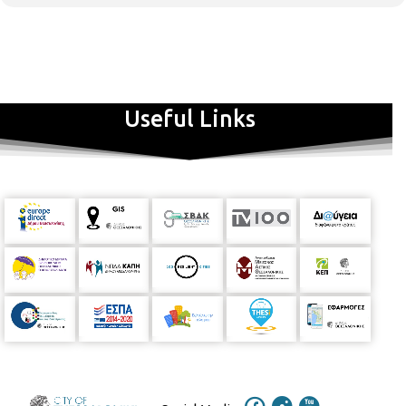
καταξιωμένους συγγραφείς, επιστήμονες, εκπαιδευτικούς,
εμψυχωτές και καλλιτέχνες. Απευθύνονται σε παιδιά ηλικίας 4
έως 14 ετών, τα οποία θα ανακαλύψουν την ομορφιά της
ανάγνωσης με έναν τρόπο ανάλαφρο, ποιητικό σαν παιχνίδι,
που θα κεντρίσει και θα καλλιεργήσει τις αισθήσεις, τη
φαντασία και τον συναισθηματικό τους κόσμο.
Τρίτη 27
Useful Links
Αυγούστου, 11:00-12:30, το πρωί
Για φαντάσου… Να
εξερευνούσαμε τον Πλανήτη Άρη!
Ένα μαγικό ταξίδι στον
Πλανήτη Άρη, ένα ταξίδι με τη φαντασία και το νου, μια
κλεφτή ματιά στο μέλλον, ένα ταξίδι γνώσης για την
κατάκτηση του κόκκινου πλανήτη. Στο πρόγραμμα αυτό τα
παιδιά θα ανακαλύψουν τις συνθήκες του γειτονικού μας
πλανήτη, την επιστημονική διερεύνηση αυτών και θα
αναρωτηθούν για το πώς θα μπορούσαμε να επιβιώσουμε εκεί!
Με την νηπιαγωγό
Πολυμενέα Έλλη
Για παιδιά από 5 ετών και
πάνω. Με προεγγραφή
Καθ’ όλη τη διάρκεια του καλοκαιριού,
οι Βιβλιοθήκες συντονίζουν τις δράσεις τους στην ιστοσελίδα
network.nlg.gr και μοιράζονται τις ερευνητικές τους εμπειρίες
στα κοινωνικά δίκτυα χρησιμοποιώντας το hashtag #ΚΕ2019gr
Η συμμετοχή στις εκδηλώσεις είναι δωρεάν, αλλά απαιτείται
προεγγραφή (τηλεφωνική ή με την παρουσία σας). Οι θέσεις