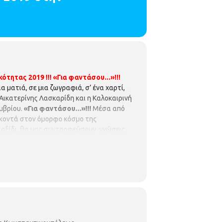
ότητας 2019 !!!
«Για φαντάσου...»!!!
ια ματιά, σε μια ζωγραφιά, σ’ ένα χαρτί,
 Αικατερίνης Λασκαρίδη και η Καλοκαιρινή
μβρίου.
«Για φαντάσου...»!!!
Μέσα από
 κοντά στον όμορφο κόσμο της
ταξίδι, θα μας συντροφεύσουν ,γνώσεις,
ι όλα αρχίζουν αλλιώς! Για 8η συνεχόμενη
ρινής Εκστρατείας Ανάγνωσης &
σου… Φύσα, φύσα το φεγγάρι!
Το
ον κινηματογράφο, τη ζωγραφική. Το
φώνεται, μιλάει, γελάει και κλαίει στα
παράδοσης και της λογοτεχνίας. Με την
ειακή Βιβλιοθήκη