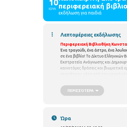
10
περιφερειακή βιβλ
ΙΟΥΛ
εκδήλωση για παιδιά
Λεπτομέρειες εκδήλωσης
Περιφερειακή Βιβλιοθήκη Κωνστ
Ένα τραγούδι, ένα άστρο, ένα λουλούδ
σε ένα βιβλίο! Το Δίκτυο Ελληνικών
Εκστρατεία Ανάγνωσης και Δημιουργι
καινοτόμες δράσεις και βιωματικά 
περιπέτειας μέσα από τον μαγικό κό
εμπειρίες και μοναδικές στιγμές δημ
χρονιά η Περιφερειακή Βιβλιοθήκη
ΠΕΡΙΣΣΌΤΕΡΑ
Δημιουργικότητας 2019 με τις παρα
φεγγάρι, αιώνιο σύμβολο στους μύθο
φεγγάρι, που ακολουθεί τον κύκλο το
παραμύθια και σε πολλά βιβλία για 
Τσουβαλά Χαρά
, Θεατρολόγο.
Για 
Ώρα
Κωνσταντινουπόλεως
(Κων/πόλεω