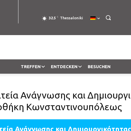
C
32.5
Thessaloniki
TREFFEN
ENTDECKEN
BESUCHEN
τεία Ανάγνωσης και Δημιουργ
ιοθήκη Κωνσταντινουπόλεως
τεία Ανάγνωσης και Δημιουργικότητας