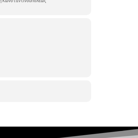
κη Κωνσταντινουπόλεως