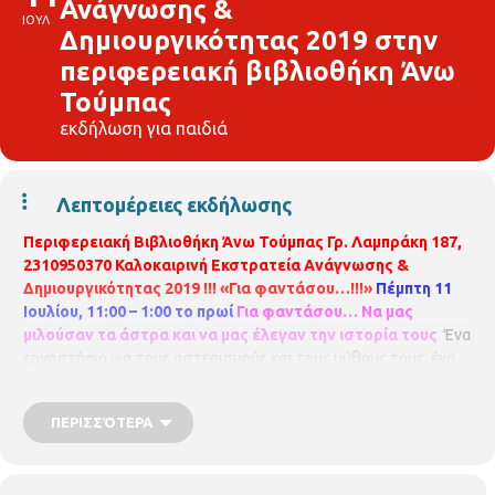
Ανάγνωσης &
ΙΟΥΛ
Δημιουργικότητας 2019 στην
περιφερειακή βιβλιοθήκη Άνω
Τούμπας
εκδήλωση για παιδιά
Λεπτομέρειες εκδήλωσης
Περιφερειακή Βιβλιοθήκη Άνω Τούμπας Γρ. Λαμπράκη 187,
2310950370
Καλοκαιρινή Εκστρατεία Ανάγνωσης &
Δημιουργικότητας 2019 !!!
«Για φαντάσου…!!!»
Πέμπτη 11
Ιουλίου, 11:00 – 1:00 το πρωί
Για φαντάσου… Να μας
μιλούσαν τα άστρα και να μας έλεγαν την ιστορία τους
Ένα
εργαστήριο για τους αστερισμούς και τους μύθους τους, ένα
ταξίδι στον ουρανό και στα αστέρια. Με τη βιβλιοθηκονόμο
Κατερίνα Μπαλαμπανίδου
Για παιδιά 5 – 8 ετών. Με
ΠΕΡΙΣΣΌΤΕΡΑ
προεγγραφή
Η συμμετοχή στις εκδηλώσεις είναι δωρεάν,
αλλά απαιτείται προεγγραφή. Οι θέσεις είναι περιορισμένες
και θα τηρηθεί απόλυτη σειρά , ενώ θα υπάρξει λίστα