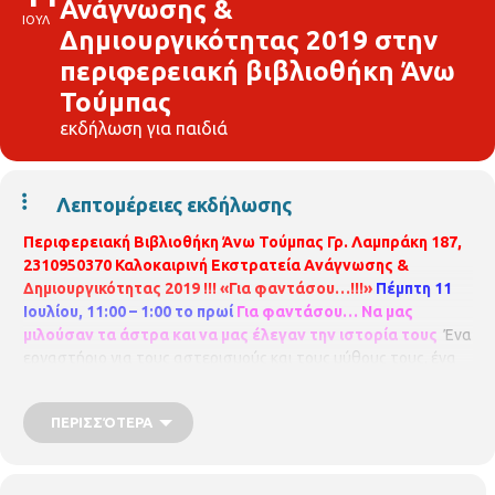
Ανάγνωσης &
ΙΟΥΛ
Δημιουργικότητας 2019 στην
περιφερειακή βιβλιοθήκη Άνω
Τούμπας
εκδήλωση για παιδιά
Λεπτομέρειες εκδήλωσης
Περιφερειακή Βιβλιοθήκη Άνω Τούμπας Γρ. Λαμπράκη 187,
2310950370
Καλοκαιρινή Εκστρατεία Ανάγνωσης &
Δημιουργικότητας 2019 !!!
«Για φαντάσου…!!!»
Πέμπτη 11
Ιουλίου, 11:00 – 1:00 το πρωί
Για φαντάσου… Να μας
μιλούσαν τα άστρα και να μας έλεγαν την ιστορία τους
Ένα
εργαστήριο για τους αστερισμούς και τους μύθους τους, ένα
ταξίδι στον ουρανό και στα αστέρια. Με τη βιβλιοθηκονόμο
Κατερίνα Μπαλαμπανίδου
Για παιδιά 5 – 8 ετών. Με
ΠΕΡΙΣΣΌΤΕΡΑ
προεγγραφή
Η συμμετοχή στις εκδηλώσεις είναι δωρεάν,
αλλά απαιτείται προεγγραφή. Οι θέσεις είναι περιορισμένες
και θα τηρηθεί απόλυτη σειρά , ενώ θα υπάρξει λίστα