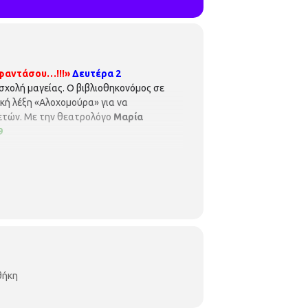
 φαντάσου…!!!»
Δευτέρα 2
σχολή μαγείας. Ο βιβλιοθηκονόμος σε
ική λέξη «Αλοχομούρα» για να
0 ετών. Με την θεατρολόγο
Μαρία
9
θήκη