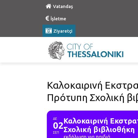
Vatandaş
İşletme
Ziyaretçi
Καλοκαιρινή Εκστρα
Πρότυπη Σχολική βι
ΔΕ
Καλοκαιρινή Εκστρα
02
Σχολική βιβλιοθήκη
ΣΕΠ
εκδήλωση για παιδιά