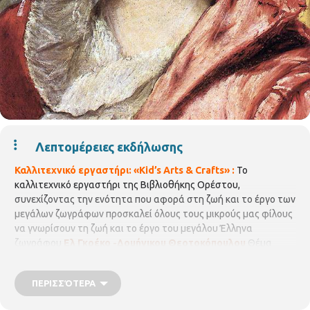
Λεπτομέρειες εκδήλωσης
Καλλιτεχνικό εργαστήρι: «Kid’s Arts & Crafts» :
Το
καλλιτεχνικό εργαστήρι της Βιβλιοθήκης Ορέστου,
συνεχίζοντας την ενότητα που αφορά στη ζωή και το έργο των
μεγάλων ζωγράφων προσκαλεί όλους τους μικρούς μας φίλους
να γνωρίσουν τη ζωή και το έργο του μεγάλου Έλληνα
ζωγράφου
Ελ Γκρέκο -Δομήνικου Θεοτοκόπουλου
Θέμα
συνάντησης: "Γνωρίζουμε τον Ελ Γκρέκο-Δομήνικο
Θεοτοκόπουλο και δημιουργούμε το δικό μας έργο" Τα παιδιά
ΠΕΡΙΣΣΌΤΕΡΑ
ζωγραφίζουν μόνα τους την προσωπογραφίες του του μεγάλου
Έλληνα ζωγράφου Ελ Γκρέκο -Δομήνικο Θεοτοκόπουλο.
Τα