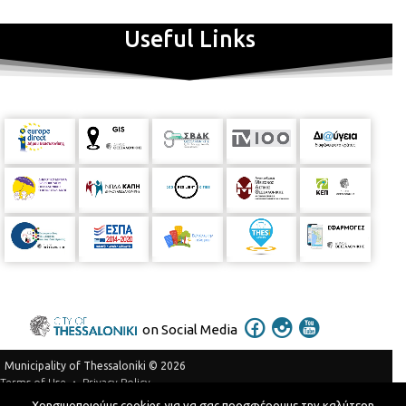
Useful Links
on Social Media
Municipality of Thessaloniki © 2026
Privacy Policy
Terms of Use
Χρησιμοποιούμε cookies για να σας προσφέρουμε την καλύτερη