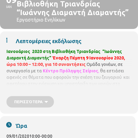
Βιβλιοθήκη Τριανδρίας
ΙΑΝ
“Ιωάννης Διαμαντή Διαμαντής”
Εργαστήριο Ενηλίκων
Λεπτομέρειες εκδήλωσης
Ιανουάριος 2020 στη Βιβλιοθήκη Τριανδρίας “Ιωάννης
Διαμαντή Διαμαντής”
Έναρξη Πέμπτη 9 Ιανουαρίου 2020,
ώρα 10:00 – 12:00, για 10 συναντήσεις
Ομάδα γονέων, σε
συνεργασία με τα
Κέντρο Πρόληψης Σείριος
,
θα εστιάσει
αφενός σε θέματα που αφορούν την σχέση του ζευγαριού και
αφετέρου στην ενίσχυση και υποστήριξη των γονιών στο
γονεϊκό τους ρόλο . Οι συναντήσεις θα πραγματοποιηθούν στο
χώρο της Βιβλιοθήκης ξεκινώντας την Πέμπτη 9/1/2020. Η
ΠΕΡΙΣΣΌΤΕΡΑ
ομάδα θα πραγματοποιηθεί εφόσον συγκεντρωθεί ο ελάχιστος
αριθμός των 15 ατόμων. Λόγω του βιωματικού χαρακτήρα της
ομάδας είναι υποχρεωτική η παρουσία των μελών σε όλες τις
συναντήσεις. Δηλώσεις συμμετοχής στη Βιβλιοθήκη. Η
Ώρα
συμμετοχή δεν προϋποθέτει οικονομική επιβάρυνση. Αριθμός
συμμετεχόντων 15 άτομα.
09/01/2020
10:00
-
00:00