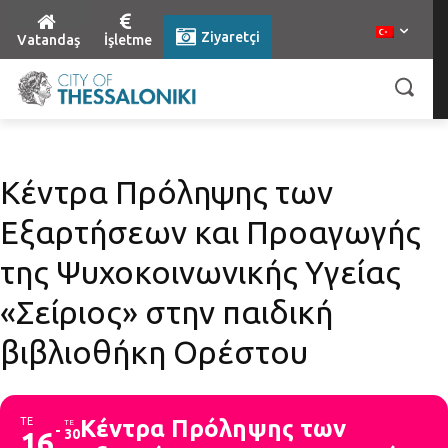
Ziyaretçi
Vatandaş
İşletme
Κέντρα Πρόληψης των
Εξαρτήσεων και Προαγωγής
της Ψυχοκοινωνικής Υγείας
«Σείριος» στην παιδική
βιβλιοθήκη Ορέστου
ΤΕ
Κέντρα Πρόληψης των
ΤΕ
16
30