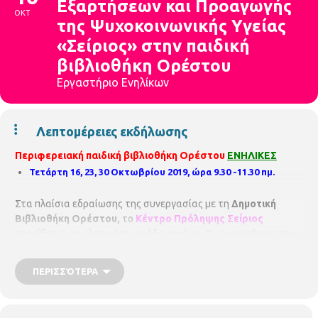
Εξαρτήσεων και Προαγωγής
ΟΚΤ
της Ψυχοκοινωνικής Υγείας
«Σείριος» στην παιδική
βιβλιοθήκη Ορέστου
Εργαστήριο Ενηλίκων
Λεπτομέρειες εκδήλωσης
Περιφερειακή παιδική βιβλιοθήκη Ορέστου
ΕΝΗΛΙΚΕΣ
Τετάρτη 16, 23, 30 Οκτωβρίου 2019, ώρα 9.30 -11.30 πμ.
Στα πλαίσια εδραίωσης της συνεργασίας με τη
Δημοτική
Βιβλιοθήκη Ορέστου,
το
Κέντρο Πρόληψης Σείριος
προτίθεται να υλοποιήσει ομάδα γονέων. Οι συναντήσεις της
ομάδας θα πραγματοποιούνται σε
εβδομαδιαία βάση
,
κάθε
Τετάρτη, 09:30 – 11:30 πμ,
σε σύνολο
10 συναντήσεων
και θα
ΠΕΡΙΣΣΌΤΕΡΑ
υλοποιούνται στο χώρο
της Δημοτικής Βιβλιοθήκης
Ορέστου
Οι
ομάδες γονέων
που υλοποιούν τα
Κέντρα
Πρόληψης των Εξαρτήσεων και Προαγωγής της