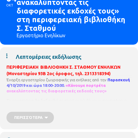
ανακαλύπτοντας τις
ΟΚΤ
διαφορετικές εκδοχές τους»
στη περιφερειακή βιβλιοθήκη
Σ. Σταθμού
Εργαστήριο Ενηλίκων
Λεπτομέρειες εκδήλωσης
ΠΕΡΙΦΕΡΕΙΑΚΗ ΒΙΒΛΙΟΘΗΚΗ
Σ. ΣΤΑΘΜΟΥ ΕΝΗΛΙΚΩΝ
(Μοναστηρίου 93Β 2ος όροφος, τηλ. 2313318394)
Έναρξη εργαστηρίου ζωγραφικής για ενήλικες από την
Παρασκευή
4/10/2019 και ώρα 18:00-20:00.
«Κάνουμε πορτρέτα
ανακαλύπτοντας τις διαφορετικές εκδοχές τους»
Το εργαστήριο θα διεξαχθεί σε σειρά οκτώ δίωρων συναντήσεων.
Θα πειραματιστούμε με διαφορετικές εκδοχές του πορτρέτου μας
και θα μάθουμε τεχνικές σχεδίου, χρώματος, μείξεις, κολάζ κλπ. Θα
πραγματοποιηθεί ομαδική συζήτηση και έκθεση στις βιβλιοθήκες
ΠΕΡΙΣΣΌΤΕΡΑ
μετά την ολοκλήρωση του εργαστηρίου (στην 8η συνάντηση).
Θα ξεκινήσουμε με σχέδιο- μολύβι παρατηρώντας κάθε