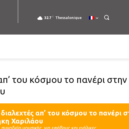
C
32.7
Thessalonique
 απ’ του κόσμου το πανέρι στη
ου
 διαλεχτές απ’ του κόσμου το πανέρι 
ήκη Χαριλάου
συνοδεία μουσικής, για εφήβους και ενήλικες