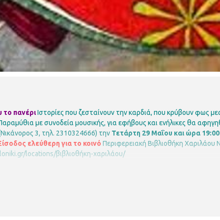
υ το πανέρι
Ιστορίες που ζεσταίνουν την καρδιά, που κρύβουν φως μ
Παραμύθια με συνοδεία μουσικής, για εφήβους και ενήλικες θα αφηγ
Νικάνορος 3, τηλ. 2310324666) την
Τετάρτη 29 Μαΐου και ώρα 19:0
Είσοδος ελεύθερη για το κοινό
Περιφερειακή Βιβλιοθήκη Χαριλάου
Ν
aloniki.gr/locations/βιβλιοθήκη-χαριλάου/