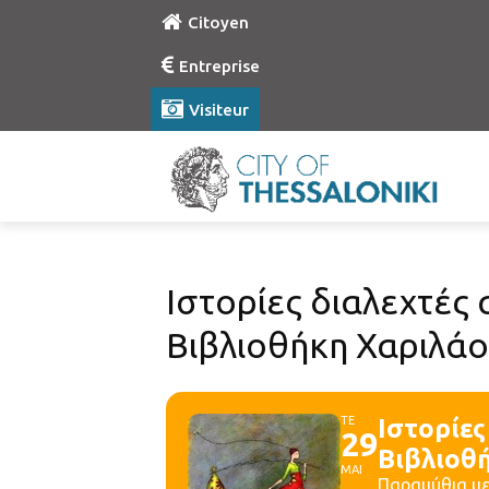
Citoyen
Entreprise
Visiteur
Ιστορίες διαλεχτές
Βιβλιοθήκη Χαριλά
ΤΕ
Ιστορίες
29
Βιβλιοθ
ΜΑΙ
Παραμύθια με 