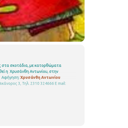
ες στα σκοτάδια, με κατορθώματα
ηθεί η Χρυσάνθη Αντωνίου, στην
0
Aφήγηση:
Χρυσάνθη Αντωνίου
ικάνορος 3, Τηλ. 2310 324666
E mail: