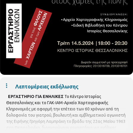
Λεπτομέρειες εκδήλωσης
ΕΡΓΑΣΤΗΡΙΟ ΓΙΑ ΕΝΗΛΙΚΕΣ
Το Κέντρο Ιστορίας
Θεσσαλονίκης και το ΓΑΚ-ΙΑΜ-Αρχείο Χαρτογραφικής
Κληρονομιάς με αφορμή την επέτειο των 60 χρόνων από τη
δολοφονία του γιατρού, βουλευτή και εμβληματικού αγωνιστή
της Ειρήνης Γρηγόρη Λαμπράκη το βράδυ της 22ας Μαΐου 1963
στη Θεσσαλονίκη, διοργανώνουν εργαστήριο για ενήλικες