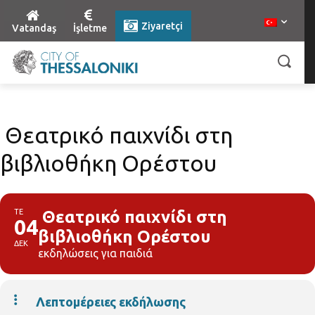
Ziyaretçi
Vatandaş
İşletme
Θεατρικό παιχνίδι στη
βιβλιοθήκη Ορέστου
ΤΕ
Θεατρικό παιχνίδι στη
04
βιβλιοθήκη Ορέστου
ΔΕΚ
εκδηλώσεις για παιδιά
Λεπτομέρειες εκδήλωσης