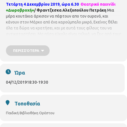
Τετάρτη 4 Δεκεμβρίου 2019, ώρα 6.30
Θεατρικό παιχνίδι
«Δωροβροχή»
/ Φραντζεσκα Αλεξοπούλου Πετράκη
Μια
μέρα κουτάκια άρχισαν να πέφτουν απο τον ουρανό, και
κάνουν στον Μάρκο από ένα καρούμπαλο μικρό, Εκείνος θέλει
όλα τα δώρα να κρατήσει, και με αυτά τους φίλους του να
αντικαταστήσει. Μα πόσο εύκολο είναι τελικά, να ζεις από τους
αγαπημένους σου χωριστά; Ελάτε να διαβάσουμε ένα τρυφερό
παραμύθι για την φιλία, να παίξουμε όλοι μαζί και να
ΠΕΡΙΣΣΌΤΕΡΑ
παραγγείλουμε στον βοηθό του Άγιου Βασίλη τα δώρα μας!
Υλικά που θα χρειαστούν: χαρτόνι κάνσον Α4 (σε αποχρώσεις
του καφέ), ψαλίδι, μαρκαδόροι, κόλλα Με τις θεατρολόγους
Χαρά Τσουβαλά και Μαρία Τωμαζινάκη.
Για παιδιά από 4-7
Ώρα
ετών. Με προεγγραφή
04/12/2019
18:30
-
19:30
Τοποθεσία
Παιδική Βιβλιοθήκη Ορέστου