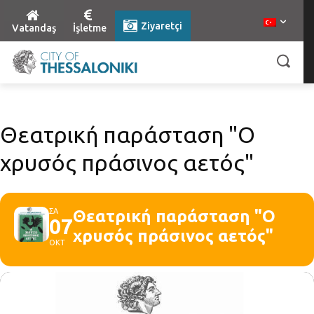
Ziyaretçi
Vatandaş
İşletme
Θεατρική παράσταση "Ο
χρυσός πράσινος αετός"
ΣΑ
Θεατρική παράσταση "Ο
07
χρυσός πράσινος αετός"
ΟΚΤ