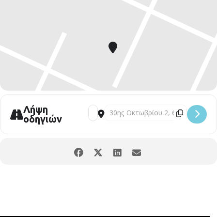
Λήψη
οδηγιών