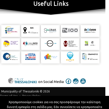
Useful Links
on Social Media
Municipality of Thessaloniki © 2026
Privacy Policy
Terms of Use
Χρησιμοποιούμε cookies για να σας προσφέρουμε την καλύτερη
Telephone Catalog
δυνατή εμπειρία στη σελίδα μας. Εάν συνεχίσετε να χρησιμοποιείτε