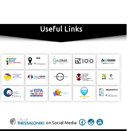
Στέφανη Παναγιώτου
Με προεγγραφή, μέχρι 12 παιδιά.
Παιδική Άνω Πόλης Κρίσπου 7, τηλ. 2310 200573
Useful Links
on Social Media