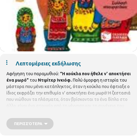
Λεπτομέρειες εκδήλωσης
Αφήγηση του παραμυθιού:
“Η κούκλα που ήθελε ν' αποκτήσει
ένα μωρό”
του
Ντιμίτερ Ινκιόφ.
Πολύ όμορφη η ιστορία του
μάστορα που μένει κατάπληκτος, όταν η κούκλα που έφτιαξε ο
ίδιος εκφράζει την επιθυμία ν’ αποκτήσει ένα μωρό! Η ζεστασιά
που νιώθουν τα πλάσματα, όταν βρίσκονται το ένα δίπλα στο
άλλο, είναι ένα στοιχείο από τη γέννηση και τη συνέχεια του
κόσμου. Η γνωστή σε όλους μπάμπουσκα! Θα ακολουθήσει
παιχνίδι και χειροτεχνία. Η αφήγηση παραμυθιού είναι χωρίς
ΠΕΡΙΣΣΌΤΕΡΑ
προεγγραφή και γίνονται από την εκπαιδευτικό Ε
λένη-Ζωή
Γαβρά
.
Τρίτη 15/05/2018, ώρα 6:30 το απόγευμα