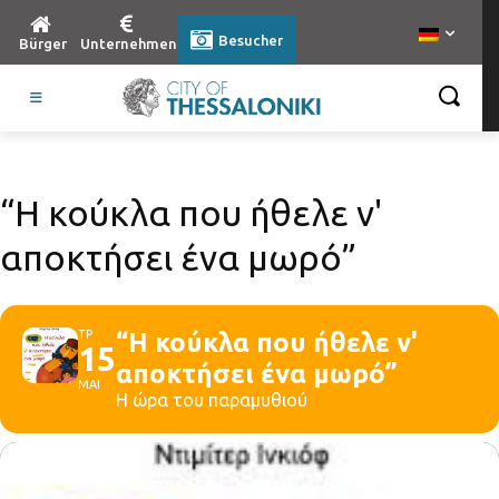
Besucher
Bürger
Unternehmen
“Η κούκλα που ήθελε ν'
αποκτήσει ένα μωρό”
ΤΡ
“Η κούκλα που ήθελε ν'
15
αποκτήσει ένα μωρό”
ΜΑΙ
Η ώρα του παραμυθιού