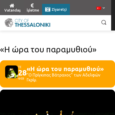
Ziyaretçi
Vatandaş
İşletme
«Η ώρα του παραμυθιού»
ΤΕ
«Η ώρα του παραμυθιού»
28
"Ο Πρίγκιπας Βάτραχος" των Αδελφών
ΦΕΒ
Γκρίμ.