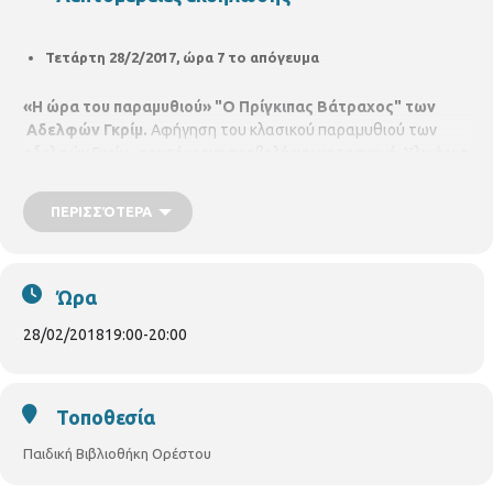
Τετάρτη 28/2/2017, ώρα 7 το απόγευμα
«Η ώρα του παραμυθιού»
"Ο Πρίγκιπας Βάτραχος" των
Αδελφών Γκρίμ.
Αφήγηση του κλασικού παραμυθιού των
αδελφών Γκρίμ , ταυτόχρονη προβολή και κατασκευή. Υλικά για
την κατασκευή : ένα ρολό από χαρτί υγείας και ένα κομμάτι
πράσινο χαρτόνι σκληρό. Με την βρεφονηπιοκόμο
Μαρούλα
ΠΕΡΙΣΣΌΤΕΡΑ
Βασιλειάδου
και τη νηπιαγωγό
Εύα Βασιλειάδου.
Για παιδιά
4-6 ετών. Με προεγγραφή
Ώρα
28/02/2018
19:00
-
20:00
Τοποθεσία
Παιδική Βιβλιοθήκη Ορέστου