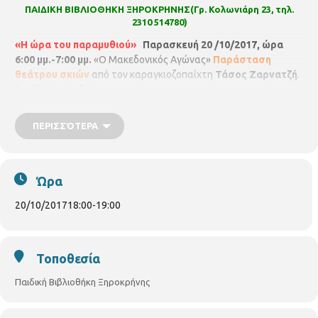
ΠΑΙΔΙΚΗ ΒΙΒΛΙΟΘΗΚΗ ΞΗΡΟΚΡΗΝΗΣ(Γρ. Κολωνιάρη 23, τηλ.
2310 514780)
«Η ώρα του παραμυθιού»
Παρασκευή 20 /10/2017, ώρα
6:00 μμ.-7:00 μμ.
«Ο Μακεδονικός Αγώνας»
Παράσταση
θεάτρου σκιών
από τον καραγκιοζοπαίχτη
Τάσος Ζαρνατζή
.
Για όλα τα παιδιά.
ΠΕΡΙΣΣΌΤΕΡΑ
Ώρα
20/10/2017
18:00
-
19:00
Τοποθεσία
Παιδική Βιβλιοθήκη Ξηροκρήνης