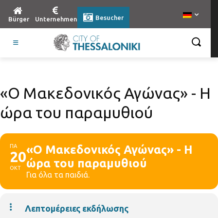
Besucher
Bürger
Unternehmen
«Ο Μακεδονικός Αγώνας» - Η
ώρα του παραμυθιού
ΠΑ
«Ο Μακεδονικός Αγώνας» - Η
20
ώρα του παραμυθιού
ΟΚΤ
Για όλα τα παιδιά.
Λεπτομέρειες εκδήλωσης