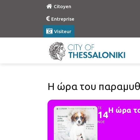
Citoyen
Entreprise
Visiteur
Η ώρα του παραμυθι
ΤΕ
Η ώρα τ
14
ΝΟΕ