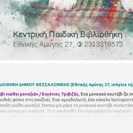
ΙΒΛΙΟΘΗΚΗ ΔΗΜΟΥ ΘΕΣΣΑΛΟΝΙΚΗΣ
(Εθνικής Αμύνης 27, ισόγειο τ
βι νιώθει μοναξιά» / Ευγένιος Τριβιζάς.
Ένα μοναχικό κουτάβι ζει σ
ουδιές φίσκα στις κουζίνες.
Έχει αμυγδαλωτά, έχει κόκαλα λαχταριστά 
πειδή νιώθει μοναξιά.
Ώσπου μια μέρα το μοναχικό κουτάβι συναντάε
γκουρό και μια νυφίτσα.
Το τι ακολουθεί δεν περιγράφεται!
Αφήγηση 
ζωγραφίζουμε τους φίλους μας.
Για παιδιά από 4 - 7 ετών.
Τετάρτη 14/