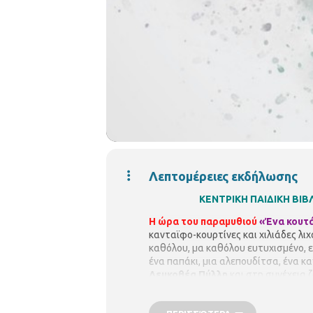
Λεπτομέρειες εκδήλωσης
ΚΕΝΤΡΙΚΗ ΠΑΙΔΙΚΗ Β
Η ώρα του παραμυθιού
«Ένα κουτά
κανταϊφο-κουρτίνες και χιλιάδες λιχ
καθόλου, μα καθόλου ευτυχισμένο, ε
ένα παπάκι, μια αλεπουδίτσα, ένα κα
Λευκοθέα Πύλλη
και στη συνέχεια 