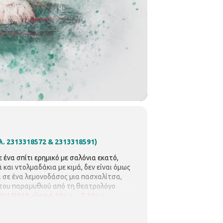
ηλ. 2313318572 & 2313318591)
ε ένα σπίτι ερημικό με σαλόνια εκατό,
και ντολμαδάκια με κιμά, δεν είναι όμως
ι σε ένα λεμονοδάσος μια πασχαλίτσα,
του παραμυθιού από τη θεατρολόγο
11/2018, ώρα 6.30μ.μ. - 7.30μ.μ.