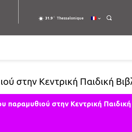
C
31.9
Thessalonique
ού στην Κεντρική Παιδική Βιβ
ου παραμυθιού στην Κεντρική Παιδική