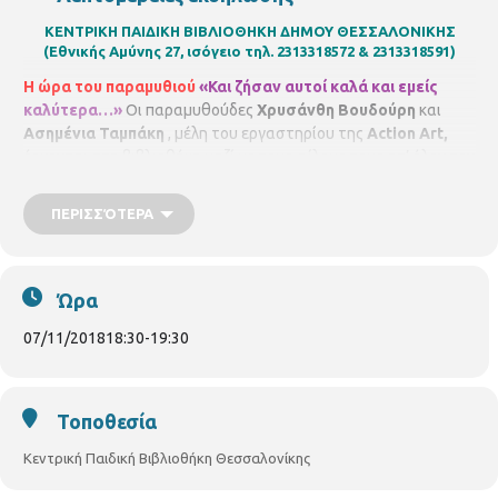
ΚΕΝΤΡΙΚΗ ΠΑΙΔΙΚΗ ΒΙΒΛΙΟΘΗΚΗ ΔΗΜΟΥ ΘΕΣΣΑΛΟΝΙΚΗΣ
(Εθνικής Αμύνης 27, ισόγειο τηλ. 2313318572 & 2313318591)
Η ώρα του παραμυθιού
«Και ζήσαν αυτοί καλά και εμείς
καλύτερα…»
Οι παραμυθούδες
Χρυσάνθη Βουδούρη
και
Ασημένια Ταμπάκη
, μέλη του εργαστηρίου της
Action
Art
,
έρχονται στη βιβλιοθήκη μαζί με τους φίλους τους απ’ όλον τον
κόσμο, τις νεράιδες, τις μάγισσες, τους δράκους και τα ξωτικά
για να γίνουμε όλοι μία παρέα. Στη συνέχεια θα
ΠΕΡΙΣΣΌΤΕΡΑ
κατασκευάσουμε ένα ζωάκι.
Υλικά που θα χρειαστεί να έχετε
μαζί σας:
ένα χρωματιστό χαρτί Α4 και κόλλα στικ. Για παιδιά
από 4 - 7 ετών.
Τετάρτη 7/11/2018, ώρα 6.30 μ.μ. – 7.30μ.μ.
Ώρα
07/11/2018
18:30
-
19:30
Τοποθεσία
Κεντρική Παιδική Βιβλιοθήκη Θεσσαλονίκης