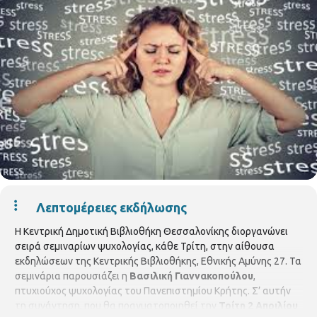
Λεπτομέρειες εκδήλωσης
Η Κεντρική Δημοτική Βιβλιοθήκη Θεσσαλονίκης διοργανώνει
σειρά σεμιναρίων ψυχολογίας, κάθε Τρίτη, στην αίθουσα
εκδηλώσεων της Κεντρικής Βιβλιοθήκης, Εθνικής Αμύνης 27. Τα
σεμινάρια παρουσιάζει η
Βασιλική Γιαννακοπούλου
,
πτυχιούχος ψυχολογίας του Πανεπιστημίου Κρήτης. Σ’ αυτήν
τη συνάντηση, που θα πραγματοποιηθεί την
Τρίτη 2 Απριλίου