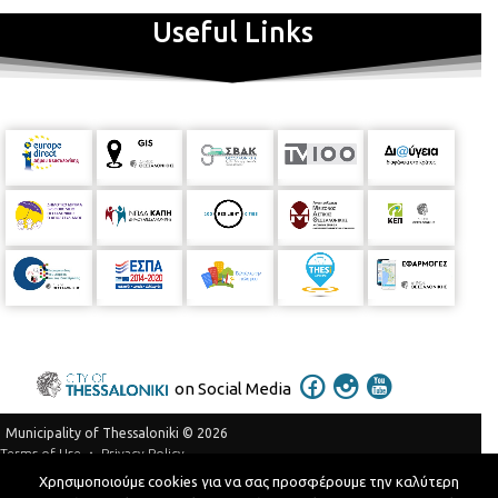
Useful Links
on Social Media
Municipality of Thessaloniki © 2026
Privacy Policy
Terms of Use
Χρησιμοποιούμε cookies για να σας προσφέρουμε την καλύτερη
Telephone Catalog