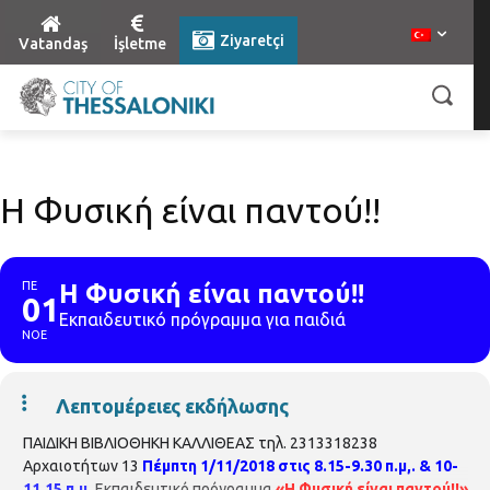
Ziyaretçi
Vatandaş
İşletme
Η Φυσική είναι παντού!!
ΠΕ
Η Φυσική είναι παντού!!
01
Εκπαιδευτικό πρόγραμμα για παιδιά
ΝΟΕ
Λεπτομέρειες εκδήλωσης
ΠΑΙΔΙΚΗ ΒΙΒΛΙΟΘΗΚΗ ΚΑΛΛΙΘΕΑΣ τηλ. 2313318238
Αρχαιοτήτων 13
Πέμπτη 1/11/2018 στις 8.15-9.30 π.μ,. & 10-
11.15 π.μ.
Εκπαιδευτικό πρόγραμμα
«Η Φυσική είναι παντού!!»