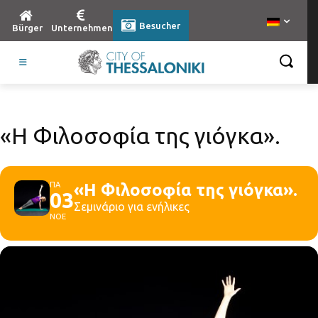
Besucher
Bürger
Unternehmen
«Η Φιλοσοφία της γιόγκα».
ΠΑ
«Η Φιλοσοφία της γιόγκα».
03
Σεμινάριο για ενήλικες
ΝΟΕ