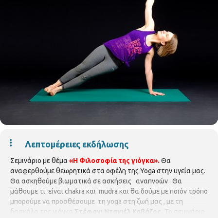
Λεπτομέρειες εκδήλωσης
Σεμινάριο με θέμα
«Η Φιλοσοφία της γιόγκα».
Θα
αναφερθούμε θεωρητικά στα οφέλη της Yoga στην υγεία μας.
Θα ασκηθούμε βιωματικά σε ασκήσεις αναπνοών . Θα
μάθουμε τι είναι chakra και mudra και θα δούμε με ποιόν τρόπο
μπορούμε να προσθέσουμε τη yoga στη ζωή μας , με τη
δασκάλα της γιόγκα
Στέφανι Ντανιέλ Καβάζος.
Το σεμινάριο