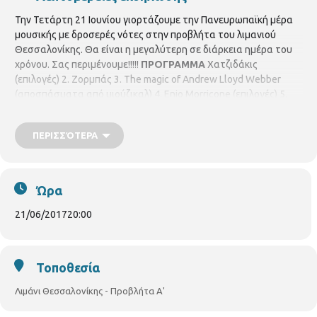
Την Τετάρτη 21 Ιουνίου γιορτάζουμε την Πανευρωπαϊκή μέρα
μουσικής με δροσερές νότες στην προβλήτα του λιμανιού
Θεσσαλονίκης. Θα είναι η μεγαλύτερη σε διάρκεια ημέρα του
χρόνου. Σας περιμένουμε!!!!!
ΠΡΟΓΡΑΜΜΑ
Χατζιδάκις
(επιλογές) 2. Ζορμπάς 3. The magic of Andrew Lloyd Webber
(αποσπάσματα από μιούζικαλ) 4. Enio Morricone (επιλογές) 5.
Beatles (επιλογές) 6. Sway 7. Cinema Paradiso 8. Paul Anka
(επιλογές) 9. YMCA ΕΙΣΟΔΟΣ ΕΛΕΥΘΕΡΗ!
ΠΕΡΙΣΣΌΤΕΡΑ
Ώρα
21/06/2017
20:00
Τοποθεσία
Λιμάνι Θεσσαλονίκης - Προβλήτα Α'