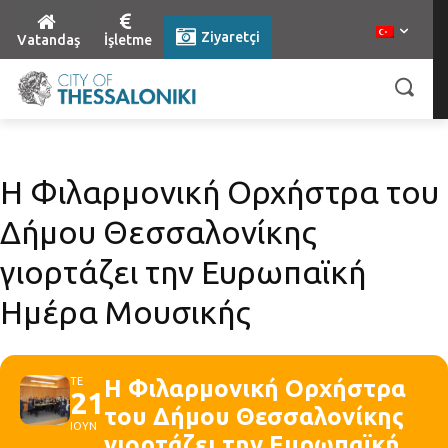
Ziyaretçi
Vatandaş
İşletme
Η Φιλαρμονική Ορχήστρα του
Δήμου Θεσσαλονίκης
γιορτάζει την Ευρωπαϊκή
Ημέρα Μουσικής
ΤΕ
Η Φιλαρμονική Ορχήστρα
21
του Δήμου Θεσσαλονίκης
ΙΟΥΝ
γιορτάζει την Ευρωπαϊκή