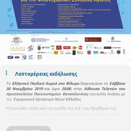
Λεπτομέρειες εκδήλωσης
Το
Ελληνικό Παιδικό Χωριό στο Φίλυρο
διοργανώνει το
Σάββατο
30 Νοεμβρίου 2019
και ώρα
20:00
, στην
Αίθουσα Τελετών του
Αριστοτελείου Πανεπιστημίου Θεσσαλονίκης
συναυλία Αγάπης με
την
Συμφωνική Ορχήστρα Νέων Ελλάδος
.
Η Συναυλία τελεί υπό την αιγίδα της Α.Ε. του Προέδρου της
Δημοκρατίας κυρίου Προκοπίου Παυλοπούλου. Με τη στήριξη
του Υπουργείου Μακεδονίας Θράκης, της Περιφέρειας
Κεντρικής Μακεδονίας, της Ιεράς Μητρόπολης Θεσσαλονίκης