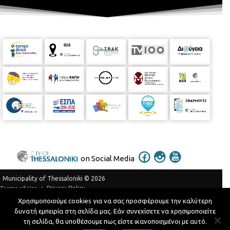
on Social Media
Municipality of Thessaloniki © 2026
Privacy Policy
Terms of Use
Χρησιμοποιούμε cookies για να σας προσφέρουμε την καλύτερη
Telephone Catalog
δυνατή εμπειρία στη σελίδα μας. Εάν συνεχίσετε να χρησιμοποιείτε
Developed by
MyCompany Projects
τη σελίδα, θα υποθέσουμε πως είστε ικανοποιημένοι με αυτό.