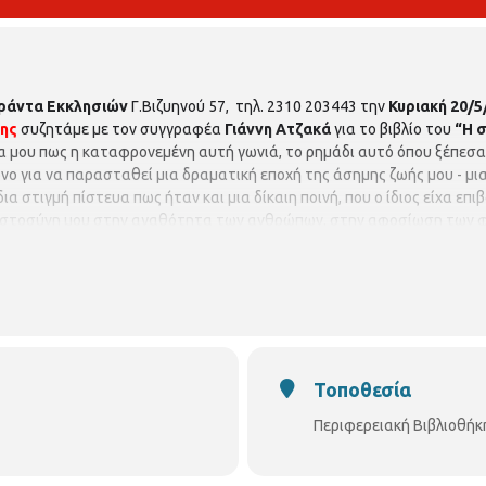
αράντα Εκκλησιών
Γ.Βιζυηνού 57, τηλ. 2310 203443 την
Κυριακή 20/
κης
συζητάμε με τον συγγραφέα
Γιάννη Ατζακά
για το βιβλίο του
“Η 
 μου πως η καταφρονεμένη αυτή γωνιά, το ρημάδι αυτό όπου ξέπεσα,
όνο για να παρασταθεί μια δραματική εποχή της άσημης ζωής μου - μ
δια στιγμή πίστευα πως ήταν και μια δίκαιη ποινή, που ο ίδιος είχα επι
πιστοσύνη μου στην αγαθότητα των ανθρώπων, στην αφοσίωση των φίλ
στροφή στα σκληρά παιδικά χρόνια μου, μια συνειδητή απάρνηση όλης
ική μου ασκητική".
Είσοδος ελεύθερη
Τοποθεσία
Περιφερειακή Βιβλιοθήκ