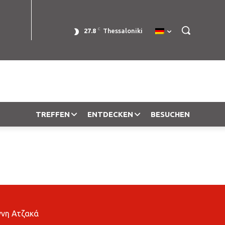
C
27.8
Thessaloniki
TREFFEN
ENTDECKEN
BESUCHEN
ννη Ατζακά