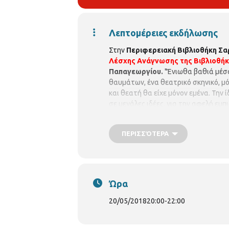
Λεπτομέρειες εκδήλωσης
Στην
Περιφερειακή Βιβλιοθήκη Σ
Λέσχης Ανάγνωσης της Βιβλιοθή
Παπαγεωργίου.
"Ένιωθα βαθιά μέσα
θαυμάτων, ένα θεατρικό σκηνικό, μ
και θεατή θα είχε μόνον εμένα. Την ί
σε μεγάλες ιδέες, για την αφελή εμ
δεν ήταν παρά μια τελετουργική επι
ένας μυστικός εξαγνισμός. Ήταν η δ
ΠΕΡΙΣΣΌΤΕΡΑ
Ώρα
20/05/2018
20:00
-
22:00