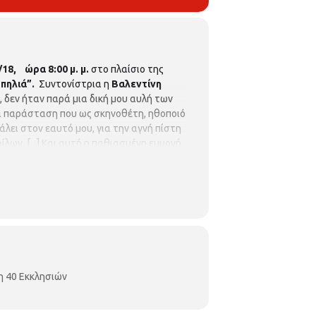
5/18, ώρα
8
:00 μ. μ.
στο πλαίσιο της
σπηλιά”.
Συντονίστρια η
Βαλεντίνη
 δεν ήταν παρά μια δική μου αυλή των
ια παράσταση που ως σκηνοθέτη, ηθοποιό
βάλει στον εαυτό μου, για την αγνή πίστη
ων. [...] Και αυτή η παθιασμένη εμμονή
 της ευτέλειας και της μαλθακότητας,
η 40 Εκκλησιών