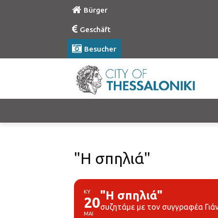
Bürger
Geschäft
Besucher
"Η σπηλιά"
ΚΥ
"Η σπηλιά"
20
συζητάμε με τον συγγραφέα Γιά
ΜΑΙ