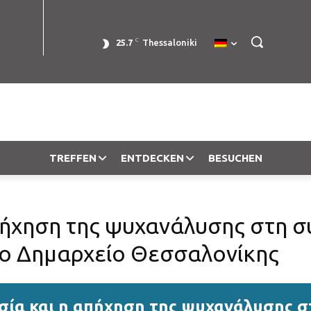
C
25.7
Thessaloniki
TREFFEN
ENTDECKEN
BESUCHEN
πήχηση της ψυχανάλυσης στη 
ο Δημαρχείο Θεσσαλονίκης
σία και η απήχηση της ψυχανάλυσης 