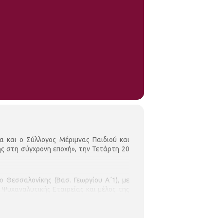
α και ο Σύλλογος Μέριμνας Παιδιού και
ς στη σύγχρονη εποχή», την Τετάρτη 20
 Θεσσαλονίκης (Βασ. Γεωργίου Α΄1), με
 Ψυχαναλυτικής Εταιρείας και μέλος της