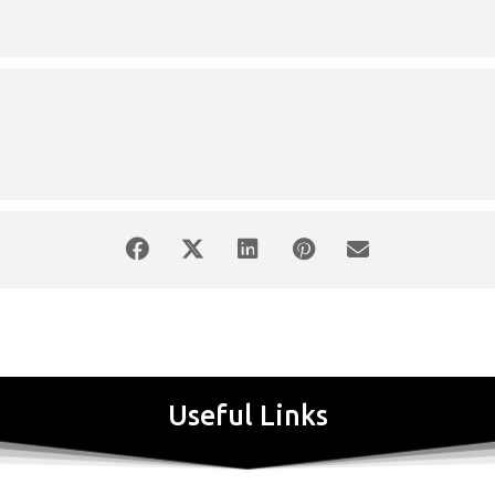
αράλληλη μετάφραση.
οινό.
Useful Links