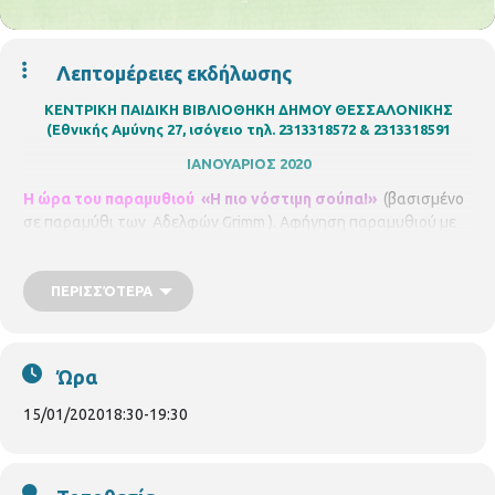
Λεπτομέρειες εκδήλωσης
ΚΕΝΤΡΙΚΗ ΠΑΙΔΙΚΗ ΒΙΒΛΙΟΘΗΚΗ ΔΗΜΟΥ ΘΕΣΣΑΛΟΝΙΚΗΣ
(Εθνικής Αμύνης 27, ισόγειο τηλ. 2313318572 & 2313318591
ΙΑΝΟΥΑΡΙΟΣ 2020
Η ώρα του παραμυθιού
«Η πιο νόστιμη σούπα!»
(βασισμένο
σε παραμύθι των
Αδελφών Grimm ). Αφήγηση παραμυθιού με
προβολή εικόνων από τον νηπιαγωγό
Χρήστο Κεβρεκίδη.
Για
παιδιά από
3 - 6
χρονών. Με ηλεκτρονική προεγγραφή στο
s.chatzi@thessaloniki.gr
ΠΕΡΙΣΣΌΤΕΡΑ
Τετάρτη
15/01/2020
,
ώρα 6.30μ.μ. –
7.30 μ.μ.
Ώρα
15/01/2020
18:30
-
19:30