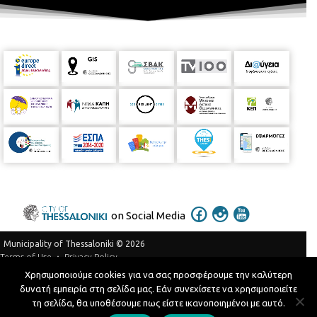
on Social Media
Municipality of Thessaloniki © 2026
Privacy Policy
Terms of Use
Χρησιμοποιούμε cookies για να σας προσφέρουμε την καλύτερη
Telephone Catalog
δυνατή εμπειρία στη σελίδα μας. Εάν συνεχίσετε να χρησιμοποιείτε
Developed by
MyCompany Projects
τη σελίδα, θα υποθέσουμε πως είστε ικανοποιημένοι με αυτό.