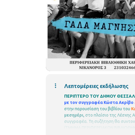
Λεπτομέρειες εκδήλωσης
ΠΕΡΙΠΤΕΡΟ ΤΟΥ ΔΗΜΟΥ ΘΕΣΣΑΛΟΝ
με τον συγγραφέα Κώστα Ακρίβο
στην παρουσίαση του βιβλίου του
Κ
μεσημέρι,
στο πλαίσιο της Λέσχης Α
συγγραφέα.
Τη συζήτηση θα συντον
(ΤΜΗΜΑ ΠΕΡΙΦΕΡΕΙΑΚΩΝ ΒΙΒΛΙΟΘΗ
εγκαταστάσεις της ΔΕΘ HELEXPO
Π