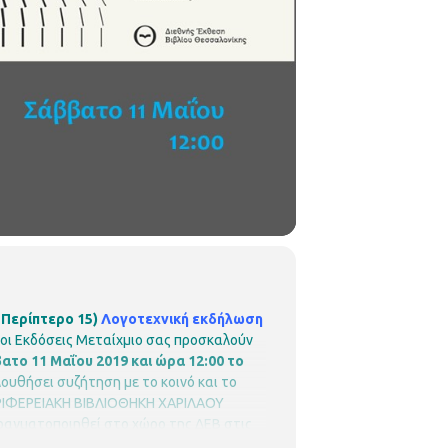
Περίπτερο 15)
Λογοτεχνική εκδήλωση
 οι Εκδόσεις Μεταίχμιο σας προσκαλούν
ατο 11 Μαΐου 2019 και ώρα 12:00 το
ουθήσει συζήτηση με το κοινό και το
ΡΙΦΕΡΕΙΑΚΗ ΒΙΒΛΙΟΘΗΚΗ ΧΑΡΙΛΑΟΥ
ραγματοποιηθεί στο χώρο της ΔΕΒ στις
il: bibxarilaou@hotmail.gr