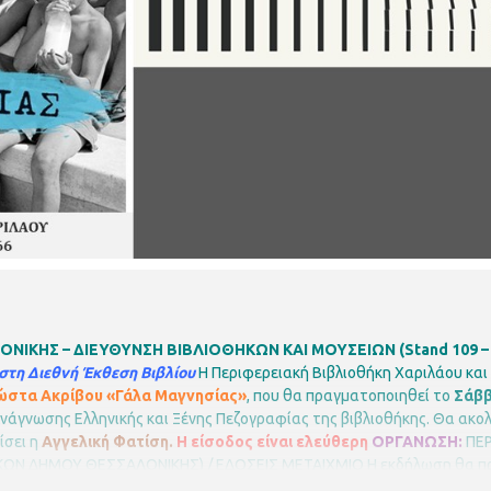
ΙΚΗΣ – ΔΙΕΥΘΥΝΣΗ ΒΙΒΛΙΟΘΗΚΩΝ ΚΑΙ ΜΟΥΣΕΙΩΝ (Stand 109 – 
στη Διεθνή Έκθεση Βιβλίου
Η Περιφερειακή Βιβλιοθήκη Χαριλάου και
ώστα Ακρίβου «Γάλα Μαγνησίας»
, που θα πραγματοποιηθεί το
Σάββ
νάγνωσης Ελληνικής και Ξένης Πεζογραφίας της βιβλιοθήκης.
Θα ακολ
ίσει η
Αγγελική Φατίση.
Η είσοδος είναι ελεύθερη
ΟΡΓΑΝΩΣΗ:
ΠΕ
ΚΩΝ ΔΗΜΟΥ ΘΕΣΣΑΛΟΝΙΚΗΣ) / ΕΔΟΣΕΙΣ ΜΕΤΑΙΧΜΙΟ
Η εκδήλωση θα π
εριφερειακή Βιβλιοθήκη Χαριλάου
Νικάνορος 3, Τηλ. 2310 324666
E ma