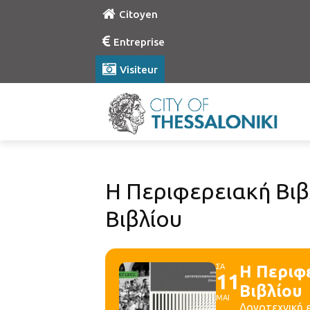
Citoyen
Entreprise
Visiteur
Η Περιφερειακή Βιβ
Βιβλίου
ΣΑ
Η Περιφ
11
Βιβλίου
ΜΑΙ
Λογοτεχνική