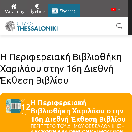
Ziyaretçi
Vatandaş
İşletme
Η Περιφερειακή Βιβλιοθήκη
Χαριλάου στην 16η Διεθνή
Έκθεση Βιβλίου
ΚΥ
Η Περιφερειακή
12
Βιβλιοθήκη Χαριλάου στην
ΜΑΙ
16η Διεθνή Έκθεση Βιβλίου
ΠΕΡΙΠΤΕΡΟ ΤΟΥ ΔΗΜΟΥ ΘΕΣΣΑΛΟΝΙΚΗΣ –
ΔΙΕΥΘΥΝΣΗ ΒΙΒΛΙΟΘΗΚΩΝ ΚΑΙ ΜΟΥΣΕΙΩΝ