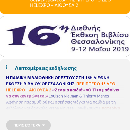
HELEXPO – ΑΙΘΟΥΣΑ 2
Λεπτομέρειες εκδήλωσης
Η ΠΑΙΔΙΚΗ ΒΙΒΛΙΟΘΗΚΗ ΟΡΕΣΤΟΥ ΣΤΗ 16Η ΔΙΕΘΝΗ
ΕΚΘΕΣΗ ΒΙΒΛΙΟΥ ΘΕΣΣΑΛΟΝΙΚΗΣ
ΠΕΡΙΠΤΕΡΟ 13 ΔΕΘ
HELEXPO – ΑΙΘΟΥΣΑ 2
«Ζεν για παιδιά» «Ο Τίτο μαθαίνει
να συγκεντρώνεται»
Louison Nielman & Thierry Manes
Αφήγηση παραμυθιού και ασκήσεις γιόγκα για παιδιά με τη
φιλόλογο και δασκάλα Prana Vinyasa Flow®200RYT
Κατερίνα
Καραβαγγέλη
Ελάτε να διαβάσουμε παρέα την ιστορία του
Τίτο και των συμμαθητών του και να ταξιδέψουμε σε ένα
ΠΕΡΙΣΣΌΤΕΡΑ
πανέμορφο καταπράσινο δάσος όπου κατοικούν τα πιο