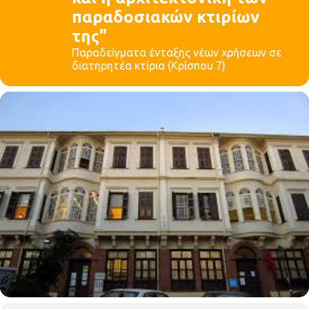
παραδοσιακών κτιρίων
της"
Παραδείγματα ένταξης νέων χρήσεων σε
διατηρητέα κτίρια (Κρίσπου 7)