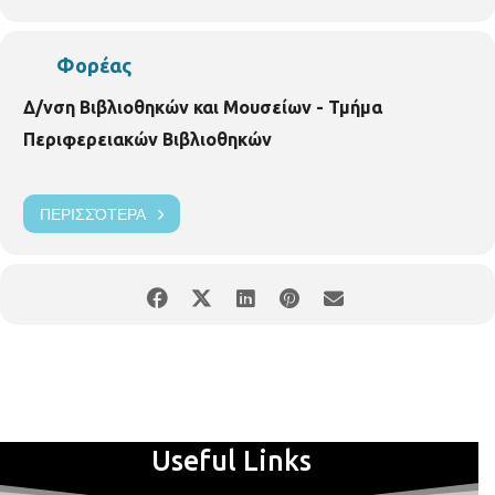
όψιμης περιόδου της τουρκοκρατίας στο βορειοελλαδικό χώρο.
Εργάστηκε στο Υπουργείο Πολιτισμού.
Είσοδος ελεύθερη για
Φορέας
το κοινό.
Δ/νση Βιβλιοθηκών και Μουσείων - Τμήμα
Περιφερειακών Βιβλιοθηκών
ΠΕΡΙΣΣΌΤΕΡΑ
Useful Links