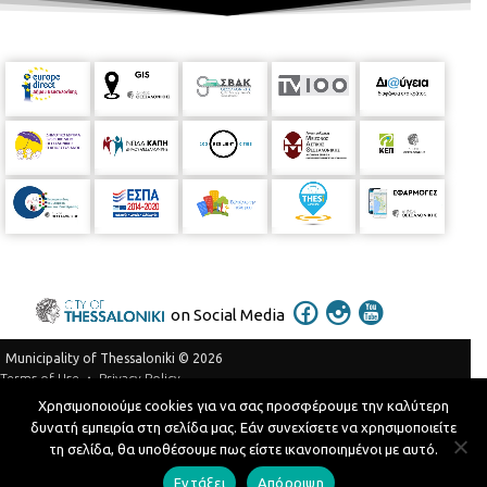
on Social Media
Municipality of Thessaloniki © 2026
Privacy Policy
Terms of Use
Χρησιμοποιούμε cookies για να σας προσφέρουμε την καλύτερη
Telephone Catalog
δυνατή εμπειρία στη σελίδα μας. Εάν συνεχίσετε να χρησιμοποιείτε
Developed by
MyCompany Projects
τη σελίδα, θα υποθέσουμε πως είστε ικανοποιημένοι με αυτό.
Εντάξει
Απόρριψη