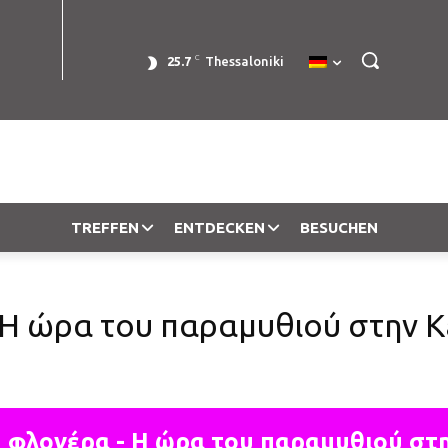
C
25.7
Thessaloniki
TREFFEN
ENTDECKEN
BESUCHEN
 Η ώρα του παραμυθιού στην Κ
ή φλογέρα - Η ώρα του παραμυθιού στη