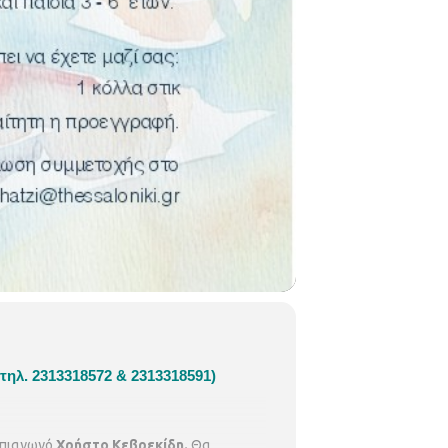
 τηλ. 2313318572 & 2313318591)
ηπιαγωγό
Χρήστο Κεβρεκίδη.
Θα