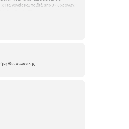
κ. Για γονείς και παιδιά από 3 - 6 χρονών.
6.30 μ.μ. – 7.30μ.μ.
οθήκη Θεσσαλονίκης