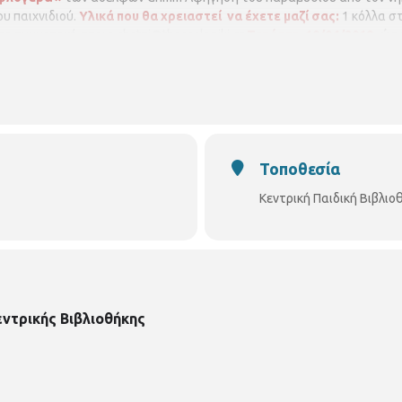
υ παιχνιδιού.
Υλικά που θα χρειαστεί να έχετε μαζί σας:
1 κόλλα στι
τε συμμετοχή στο:
s.chatzi@thessaloniki.gr
Τετάρτη 10/04/2019,
ώρα 
Τοποθεσία
Κεντρική Παιδική Βιβλι
εντρικής Βιβλιοθήκης