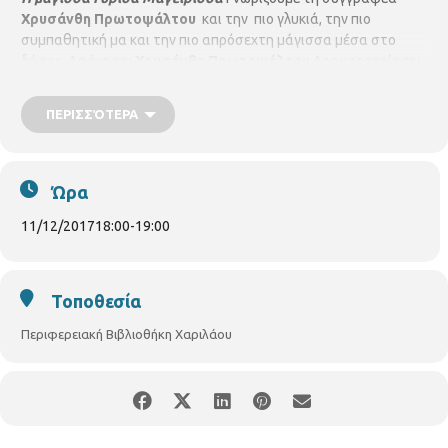
Χρυσάνθη Πρωτοψάλτου
και την πιο γλυκιά, την πιο
συμπαθητική μα και την πιο απρόσεχτη μάγισσα μέσα στο
δάσος. Αφήγηση
: Χρυσάνθη Πρωτοψάλτου
Δραματοποίηση
:
Θανάσης Μήτος
Σε συνεργασία με τις εκδόσεις Γράφημα
Για
παιδιά από 6 ετών, με προεγγραφή
ΠΕΡΙΣΣΌΤΕΡΑ
Ώρα
11/12/2017
18:00
-
19:00
Τοποθεσία
Περιφερειακή Βιβλιοθήκη Χαριλάου