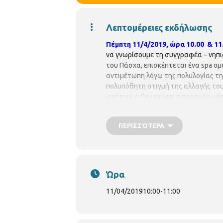
Λεπτομέρειες εκδήλωσης
Πέμπτη 11/4/2019, ώρα 10.00 & 11
να γνωρίσουμε τη συγγραφέα – νη
του Πάσχα, επισκέπτεται ένα spa ομ
αντιμέτωπη λόγω της πολυλογίας της
πολυπόθητη στιγμή της αλλαγής τους
νικήτρια ή θα ισχύσει η παροιμία «
της περιοχής.
Η συμμετοχή είναι 
περίπτωση ακύρωσης.
Παιδική Βιβ
ΠΕΡΙΣΣΌΤΕΡΑ
2 μ.μ. – 8:30 μ.μ. Πέμπτη – Παρασκευή :
Ώρα
11/04/2019
10:00
-
11:00