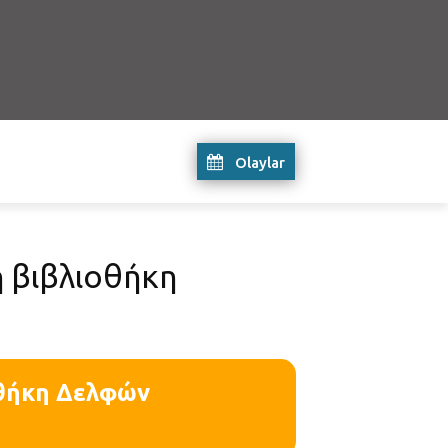
Olaylar
ή βιβλιοθήκη
οθήκη Δελφών