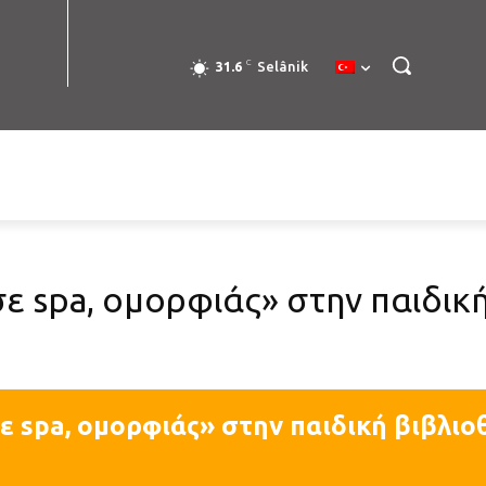
C
31.6
Selânik
ε spa, ομορφιάς» στην παιδικ
ε spa, ομορφιάς» στην παιδική βιβλι