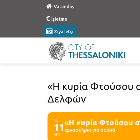
Vatandaş
İşletme
Ziyaretçi
«Η κυρία Φτούσου σ
Δελφών
ΠΕ
«Η κυρία Φτούσου σ
11
εργαστήριο για παιδιά
ΑΠΡ