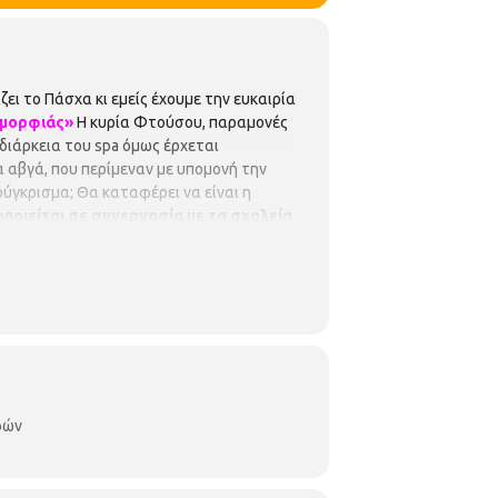
ει το Πάσχα κι εμείς έχουμε την ευκαιρία
ομορφιάς»
Η κυρία Φτούσου, παραμονές
διάρκεια του spa όμως έρχεται
α αβγά, που περίμεναν με υπομονή την
ούγκρισμα; Θα καταφέρει να είναι η
ποιείται σε συνεργασία με τα σχολεία
μετέχοντες να ενημερώνουν σε
ριο λειτουργίας
Δευτέρα έως Tετάρτη :
φών