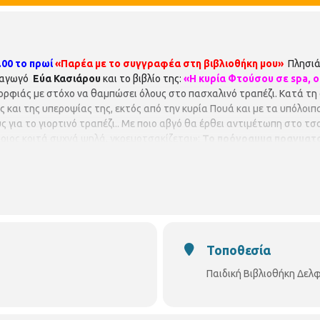
.00 το πρωί
«Παρέα με το συγγραφέα στη βιβλιοθήκη μου»
Πλησιάζ
πιαγωγό
Εύα Κασιάρου
και το βιβλίο της:
«Η κυρία Φτούσου σε
spa
, 
ορφιάς με στόχο να θαμπώσει όλους στο πασχαλινό τραπέζι. Κατά τη 
 και της υπεροψίας της, εκτός από την κυρία Πουά και με τα υπόλοιπ
 για το γιορτινό τραπέζι.. Με ποιο αβγό θα έρθει αντιμέτωπη στο τσ
όποιος κοιτά συχνά ψηλά, γκρεμοτσακίζεται»;
Το πρόγραμμα πραγματο
δωρεάν αλλά απαιτείται προεγγραφή. Παρακαλούνται όλοι οι συμ
λιοθήκη Δελφών Δελφών 208 και Ορεστιάδος 3, τηλ. 2310 324090
Ωρά
 8.00 π.μ. – 3.00 μ.μ. p.vivlio.delfon@thessaloniki.gr
Τοποθεσία
Παιδική Βιβλιοθήκη Δελ