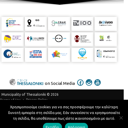
on Social Media
Municipality of Thessaloniki © 2026
Privacy Policy
Terms of Use
Χρησιμοποιούμε cookies για να σας προσφέρουμε την καλύτερη
Telephone Catalog
δυνατή εμπειρία στη σελίδα μας. Εάν συνεχίσετε να χρησιμοποιείτε
Developed by
MyCompany Projects
τη σελίδα, θα υποθέσουμε πως είστε ικανοποιημένοι με αυτό.
Εντάξει
Απόρριψη