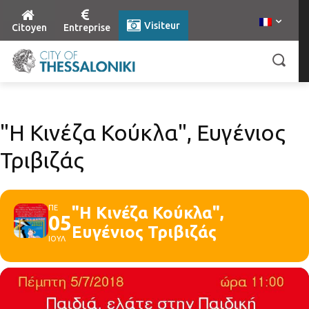
Visiteur
Citoyen
Entreprise
"Η Κινέζα Κούκλα", Ευγένιος
Τριβιζάς
ΠΕ
"Η Κινέζα Κούκλα",
05
Ευγένιος Τριβιζάς
ΙΟΥΛ